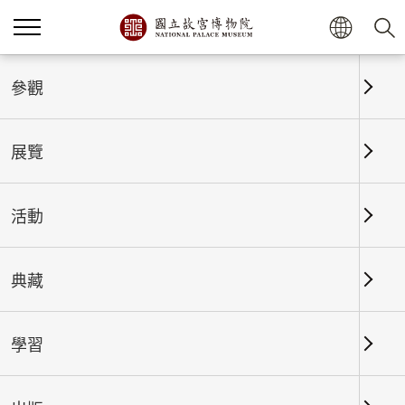
參觀
首頁
活動
當期活動
展覽
【北部院區】2026「故宮童
樂節」奇幻登場！
活動
2026-07-01
2026-08-30
典藏
#兒童及家庭
學習
活動內容