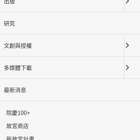
出版
活動內容
研究
展廳探索遊戲｜親子夜宿｜親子劇場｜夏令營｜暑期
套裝行程
文創與授權
〈神獸調查局〉展廳探索遊戲
#8大關卡 #多元互動道具 #沉浸式探索解謎 #親子共
多媒體下載
遊共學
活動時間｜7/1（三）– 8/30（日）09:00–17:00
最新消息
適合對象｜7–12歲親子觀眾
參與方式｜
院慶100+
故宮商店
免費，憑當日參觀券至1樓服務臺領取遊戲盒，每
位兒童1份。
新故宮計畫