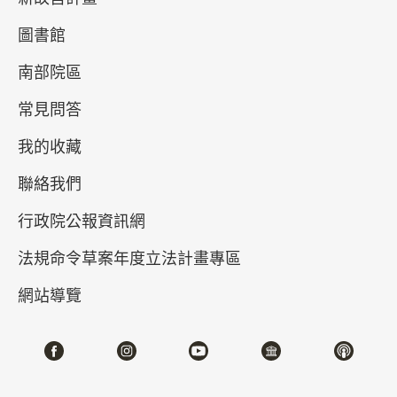
每日09:00開始限量發放，平日預定70份，假日預
圖書館
定100份，發完為止。
南部院區
〈神獸夜未眠〉親子夜宿活動
(報名已額滿，感謝大
常見問答
家對故宮活動的支持)
我的收藏
#夜尋神獸 #螢光派對 #夜宿故宮 #展廳探索遊戲 #特
展導覽 #警犬互動
聯絡我們
行政院公報資訊網
活動時間｜
第1梯次 7/18（六）–7/19（日）18:00–11:00
法規命令草案年度立法計畫專區
第2梯次 8/1（六）–8/2（日）18:00–11:00
網站導覽
適合對象｜7歲以上親子觀眾，共30名（中低收入戶
免費名額至多10名）
報名及收費方式｜