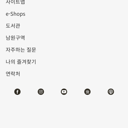
명이 조백숙의 후적벽도를 본
사이트맵
e-Shops
뜬 그림
도서관
2021-08-24
2021-12-26
남원구역
제1전시관
102
자주하는 질문
나의 즐겨찾기
테마사이트 관람
연락처
#회화
#디지털뉴미디어
전시소개