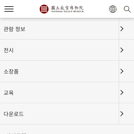
관람 정보
전시
소장품
교육
홈
전시
전시회고
다운로드
움직이는 옛 그림-명나라 문징