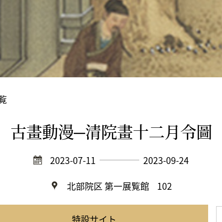
覧
古畫動漫─清院畫十二月令圖
2023-07-11
2023-09-24
北部院区 第一展覧館
102
特設サイト