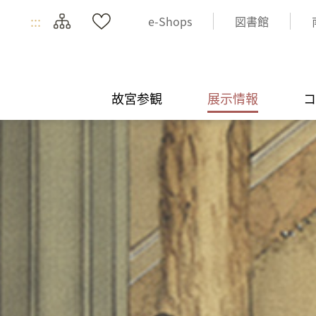
:::
e-Shops
図書館
故宮参観
展示情報
コ