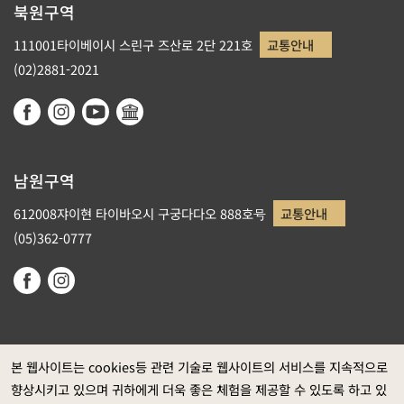
북원구역
111001타이베이시 스린구 즈산로 2단 221호
교통안내
(02)2881-2021
남원구역
612008쟈이현 타이바오시 구궁다다오 888호号
교통안내
(05)362-0777
본 웹사이트는 cookies등 관련 기술로 웹사이트의 서비스를 지속적으로
향상시키고 있으며 귀하에게 더욱 좋은 체험을 제공할 수 있도록 하고 있
정부 웹사이트 자료개방 선포