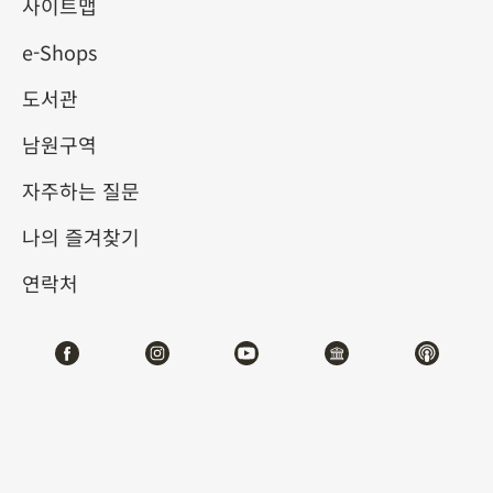
서 명품: 아거(阿哥) 양성기
사이트맵
e-Shops
2023-08-12
2023-11-05
도서관
제1전시관
103
남원구역
자주하는 질문
나의 즐겨찾기
#회화
#진귀한완상품
#도서문헌
연락처
#기물
전시소개