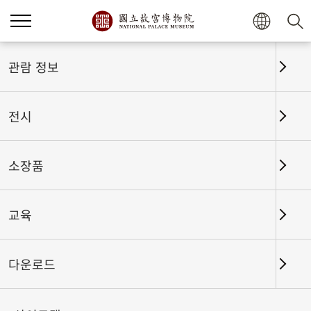
관람 정보
전시
소장품
교육
홈
전시
전시회고
다운로드
고궁박물원소장 청대 역사문