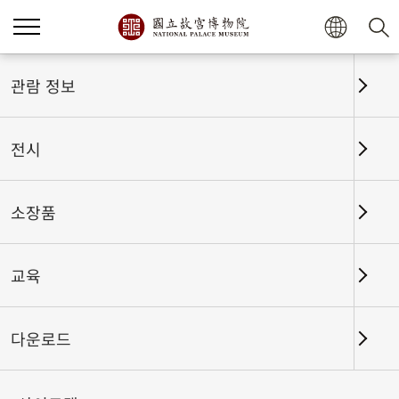
관람 정보
전시
소장품
교육
홈
전시
전시회고
다운로드
고궁박물원소장 청대 역사문