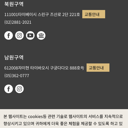
북원구역
111001타이베이시 스린구 즈산로 2단 221호
교통안내
(02)2881-2021
남원구역
612008쟈이현 타이바오시 구궁다다오 888호号
교통안내
(05)362-0777
본 웹사이트는 cookies등 관련 기술로 웹사이트의 서비스를 지속적으로
향상시키고 있으며 귀하에게 더욱 좋은 체험을 제공할 수 있도록 하고 있
정부 웹사이트 자료개방 선포