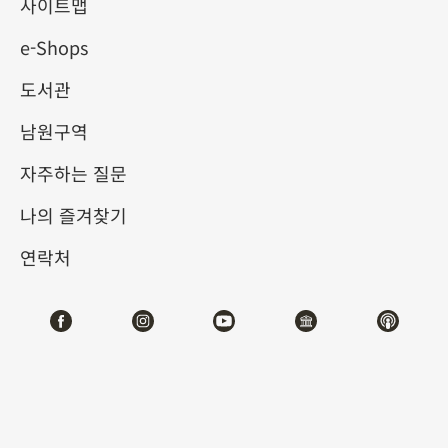
서 명품: 아거(阿哥) 양성기
사이트맵
e-Shops
2023-08-12
2023-11-05
도서관
제1전시관
103
남원구역
자주하는 질문
나의 즐겨찾기
#회화
#진귀한완상품
#도서문헌
연락처
#기물
전시소개