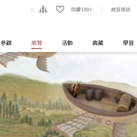
:::
院慶100+
故宮商店
參觀
展覽
活動
典藏
學習