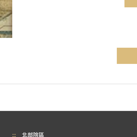
:::
北部院區