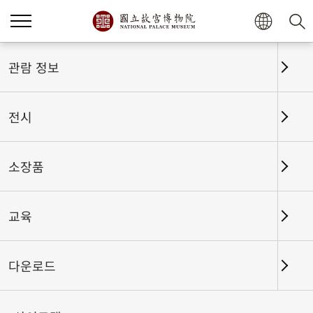
관람 정보
전시
소장품
교육
홈
전시
전시회고
다운로드
사통팔달(四通八達)─여행 경