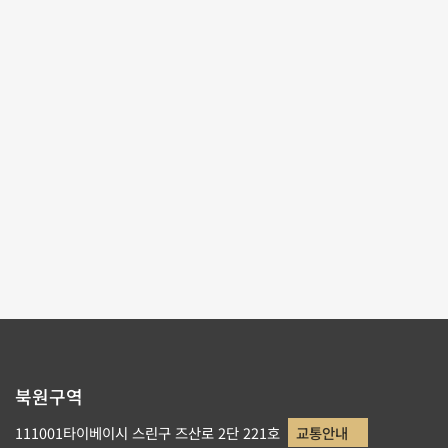
어우러져 관람객에게 옛날 타이완의 남과 북을 잇는 대
로를 걷는 듯한 실감나는 느낌을 제공합니다.
테마사이트 관람
리스트로 돌아가기
북원구역
111001타이베이시 스린구 즈산로 2단 221호
교통안내