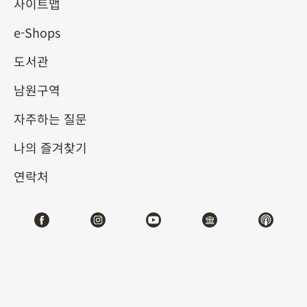
로가 그려진 옛 지도와 서적
사이트맵
e-Shops
전시
도서관
2024-09-05
2024-12-01
남원구역
제1전시관
104
자주하는 질문
나의 즐겨찾기
테마사이트 관람
연락처
#도서문헌
전시소개