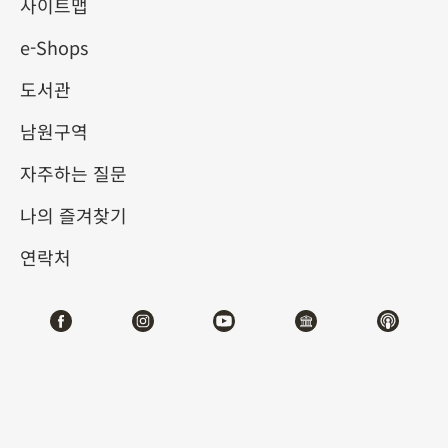
고궁박물원, 파리 장식미술 박
사이트맵
e-Shops
물관 및 반클리프 아펠 소장
도서관
명품 특별전
남원구역
2024-09-26
2024-12-29
자주하는 질문
나의 즐겨찾기
제1전시관
105,107
연락처
테마사이트 관람
#도자
#옥기
#진귀한완상품
#기물