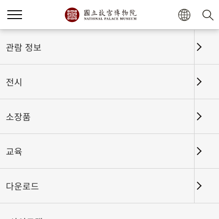
관람 정보
전시
소장품
교육
홈
전시
전시회고
다운로드
움직이는 옛 그림-명나라 문징