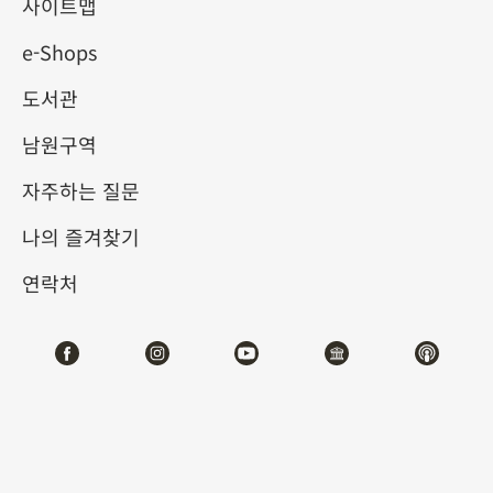
명이 조백숙의 후적벽도를 본
사이트맵
e-Shops
뜬 그림
도서관
2024-10-01
2025-01-05
남원구역
제1전시관
102
자주하는 질문
나의 즐겨찾기
테마사이트 관람
연락처
#회화
#디지털뉴미디어
전시소개