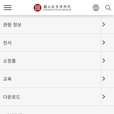
관람 정보
전시
소장품
교육
홈
전시
전시회고
다운로드
움직이는 옛 그림-명나라 문징