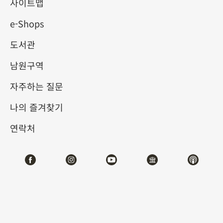
명이 조백숙의 후적벽도를 본
사이트맵
e-Shops
뜬 그림
도서관
2024-10-01
2025-01-05
남원구역
제1전시관
102
자주하는 질문
나의 즐겨찾기
테마사이트 관람
연락처
#회화
#디지털뉴미디어
전시소개