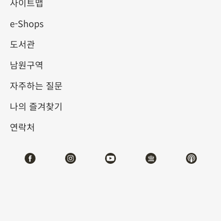
명이 조백숙의 후적벽도를 본
사이트맵
e-Shops
뜬 그림
도서관
2024-10-01
2025-01-05
남원구역
제1전시관
102
자주하는 질문
나의 즐겨찾기
테마사이트 관람
연락처
#회화
#디지털뉴미디어
전시소개