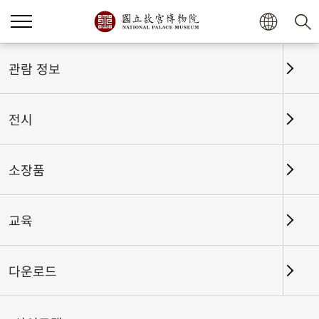
관람 정보
전시
소장품
교육
홈
전시
전시회고
다운로드
움직이는 옛 그림-명나라 문징