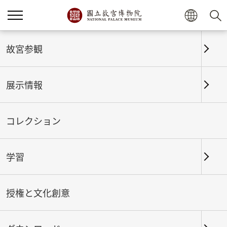
故宮参観
展示情報
コレクション
学習
ホーム
展示情報
これまでの展覧
授権と文化創意
都市建設の風雲─清代文献と