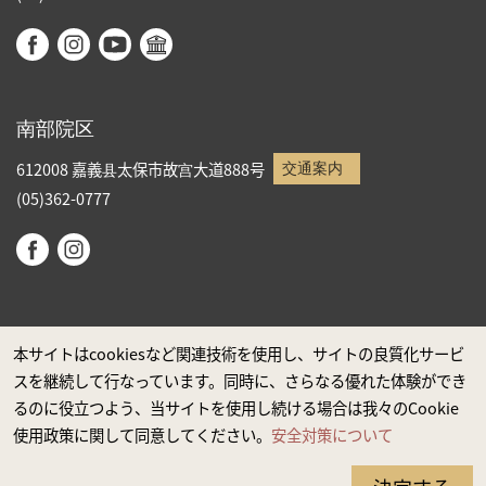
南部院区
612008 嘉義县太保市故宫大道888号
交通案内
(05)362-0777
本サイトはcookiesなど関連技術を使用し、サイトの良質化サービ
スを継続して行なっています。同時に、さらなる優れた体験ができ
政府ウエブサイト資料公開公告
るのに役立つよう、当サイトを使用し続ける場合は我々のCookie
プライバシーに関する声明
使用政策に関して同意してください。
安全対策について
安全対策について
ユーザー補助について