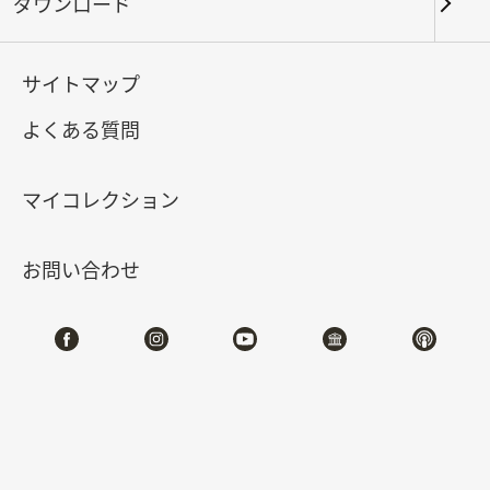
絵図に見える台湾の諸都市
ダウンロード
2024-12-14
2025-03-09
サイトマップ
よくある質問
北部院区 第一展覧館
103
マイコレクション
特設サイト
お問い合わせ
#図書文献
展示概要
「ローマは一日にして成らず」─台湾にも都市建設
にまつわる台湾ならではの歴史や物語があります。