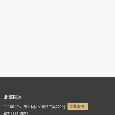
も合わせて展示し、都市にまつわる様々な出来事を
ご紹介します。
特設サイト
リストへ戻る
北部院区
111001台北市士林区至善路二段221号
交通案内
(02)2881-2021