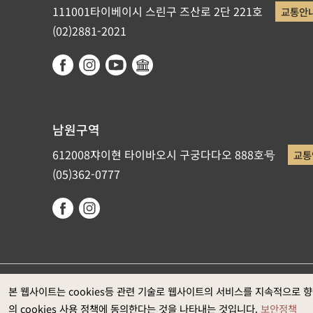
111001타이베이시 스린구 즈산로 2단 221호
교통안
(02)2881-2021
남원구역
612008쟈이현 타이바오시 구궁다다오 888호号
교통
(05)362-0777
국립고궁박물원이 저작권을 갖고 있습니다. 권장 웹브라우저: Ed
본 웹사이트는 cookies등 관련 기술로 웹사이트의 서비스를 지속적으로 
의 cookies 사용 정책에 동의한다는 것을 나타내는 것입니다.
보안정책
과는1920*1080입니다)