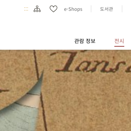
:::
e-Shops
도서관
관람 정보
전시