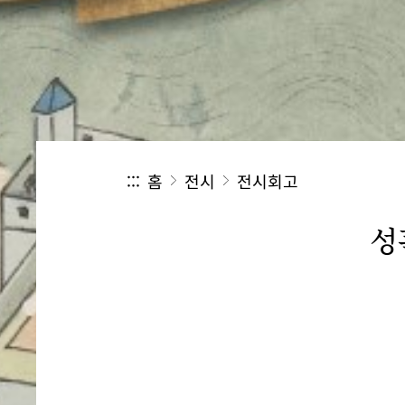
:::
홈
전시
전시회고
성