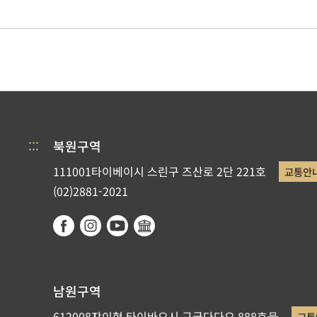
:::
북원구역
111001타이베이시 스린구 즈산로 2단 221호
교통안
(02)2881-2021
남원구역
612008쟈이현 타이바오시 구궁다다오 888호号
교통