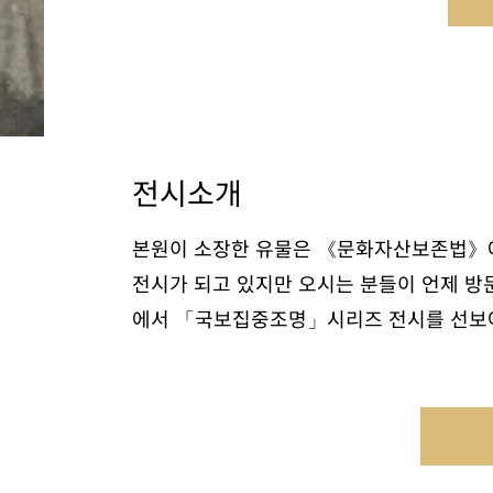
전시소개
본원이 소장한 유물은 《문화자산보존법》에
전시가 되고 있지만 오시는 분들이 언제 방
에서 「국보집중조명」시리즈 전시를 선보여