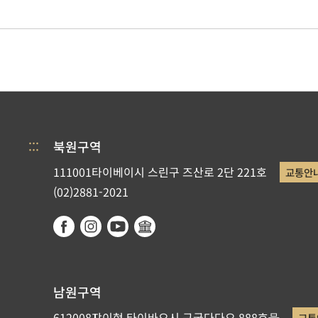
:::
북원구역
111001타이베이시 스린구 즈산로 2단 221호
교통안
(02)2881-2021
남원구역
612008쟈이현 타이바오시 구궁다다오 888호号
교통