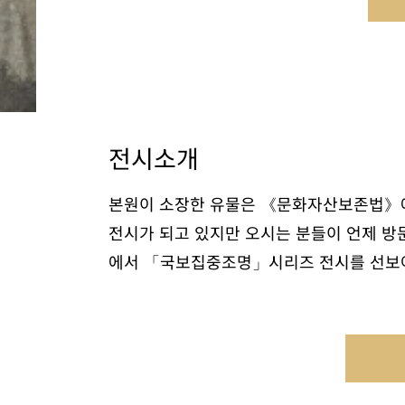
전시소개
본원이 소장한 유물은 《문화자산보존법》에
전시가 되고 있지만 오시는 분들이 언제 방
에서 「국보집중조명」시리즈 전시를 선보여