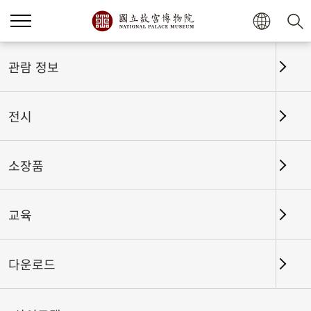
관람 정보
전시
소장품
교육
홈
전시
전시회고
다운로드
필묵의 진면목을 보다-고궁박