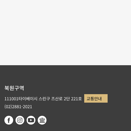
테마사이트 관람
리스트로 돌아가기
북원구역
111001타이베이시 스린구 즈산로 2단 221호
교통안내
(02)2881-2021