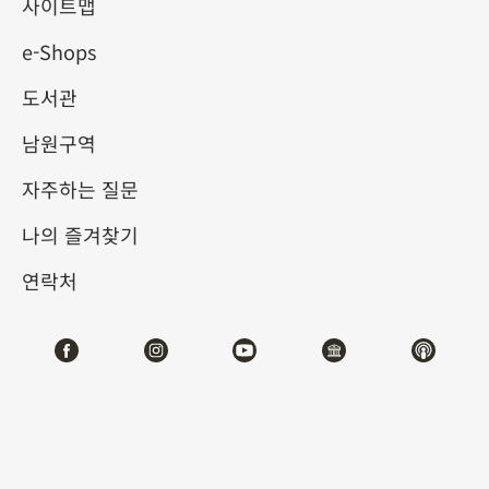
물원 소장 서예 가이드 (2025-
사이트맵
e-Shops
I)
도서관
2025-01-07
2025-04-06
남원구역
제1전시관
204,206
자주하는 질문
나의 즐겨찾기
테마사이트 관람
연락처
#서예
전시소개