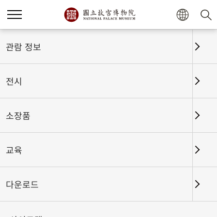
관람 정보
전시
소장품
교육
홈
전시
전시회고
다운로드
필묵의 진면목을 보다-고궁박