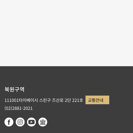
테마사이트 관람
리스트로 돌아가기
북원구역
111001타이베이시 스린구 즈산로 2단 221호
교통안내
(02)2881-2021