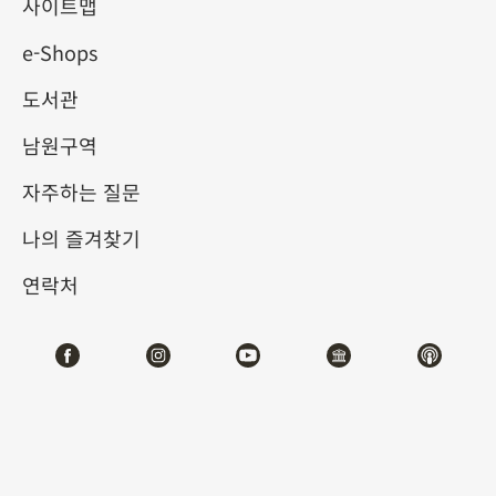
물원 소장 서예 가이드 (2025-
사이트맵
e-Shops
I)
도서관
2025-01-07
2025-04-06
남원구역
제1전시관
204,206
자주하는 질문
나의 즐겨찾기
테마사이트 관람
연락처
#서예
전시소개