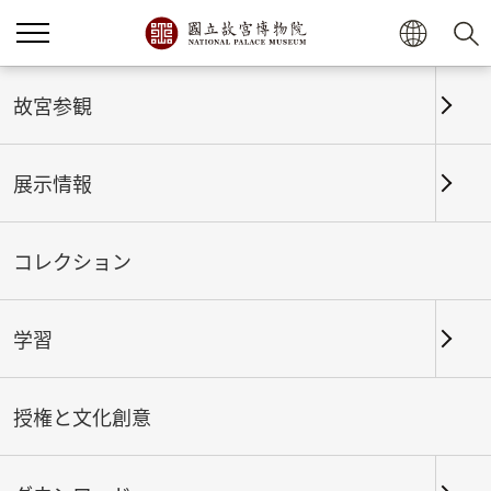
故宮参観
展示情報
コレクション
学習
ホーム
展示情報
これまでの展覧
授権と文化創意
心を伝える書と絵──書画に