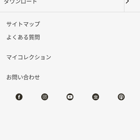
見える人情味
ダウンロード
2025-01-10
2025-04-13
サイトマップ
よくある質問
北部院区 第一展覧館
202,210,212
マイコレクション
特設サイト
お問い合わせ
#書道
#絵画
展示概要
「心を伝える絵─書画に見える人情味」展では、気