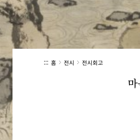
:::
홈
전시
전시회고
마