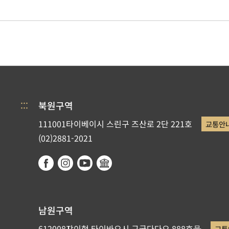
:::
북원구역
111001타이베이시 스린구 즈산로 2단 221호
교통안
(02)2881-2021
남원구역
612008쟈이현 타이바오시 구궁다다오 888호号
교통