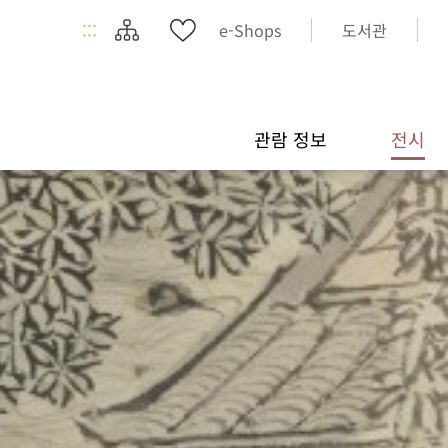
:::
e-Shops
도서관
관람 정보
전시