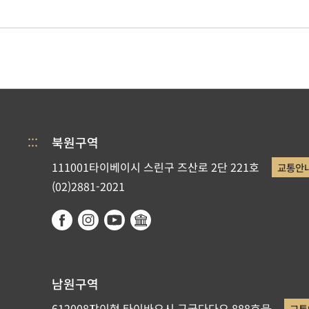
:::
북원구역
111001타이베이시 스린구 즈산로 2단 221호
교통안
(02)2881-2021
남원구역
612008쟈이현 타이바오시 구궁다다오 888호号
교통