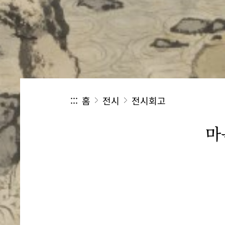
:::
홈
전시
전시회고
마