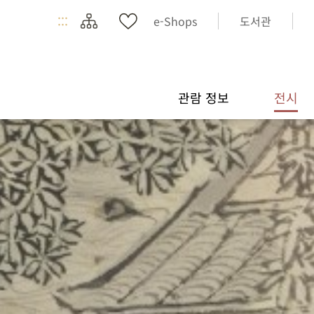
:::
e-Shops
도서관
관람 정보
전시