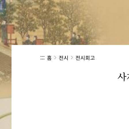
:::
홈
전시
전시회고
사