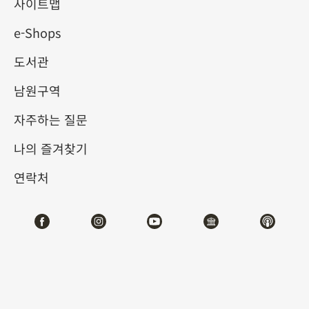
물원 소장 청대 절기 관련 유
사이트맵
e-Shops
물의 정수
도서관
2025-01-28
2025-04-27
남원구역
제1전시관
105,107
자주하는 질문
나의 즐겨찾기
테마사이트 관람
연락처
#회화
#도서문헌
#기물
전시소개