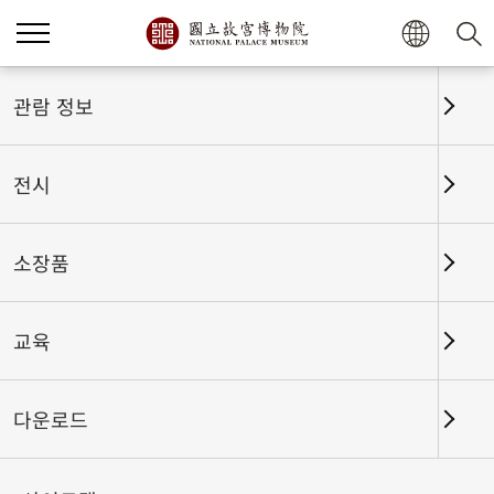
관람 정보
전시
소장품
교육
홈
전시
전시회고
다운로드
사계절의 경사스러움-고궁박