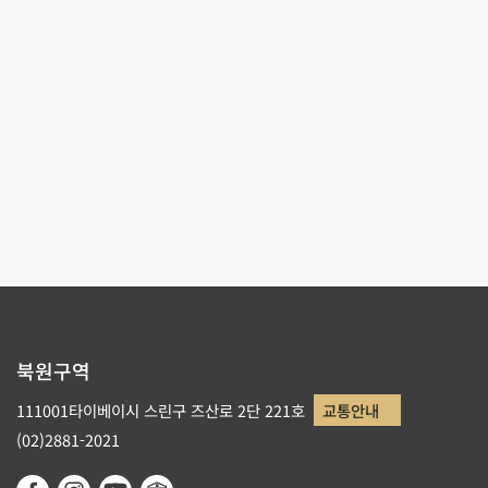
테마사이트 관람
리스트로 돌아가기
북원구역
111001타이베이시 스린구 즈산로 2단 221호
교통안내
(02)2881-2021