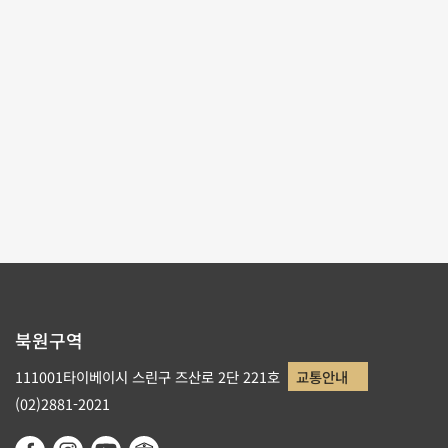
테마사이트 관람
리스트로 돌아가기
북원구역
111001타이베이시 스린구 즈산로 2단 221호
교통안내
(02)2881-2021