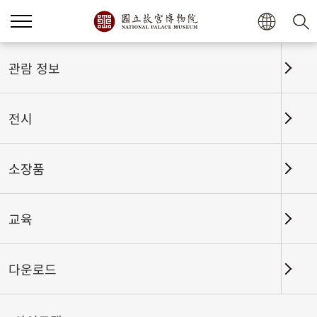
관람 정보
전시
소장품
교육
홈
전시
전시회고
다운로드
사계절의 경사스러움-고궁박