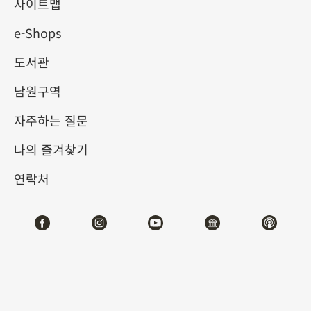
물원 소장 청대 절기 관련 유
사이트맵
e-Shops
물의 정수
도서관
2025-01-28
2025-04-27
남원구역
제1전시관
105,107
자주하는 질문
나의 즐겨찾기
테마사이트 관람
연락처
#회화
#도서문헌
#기물
전시소개