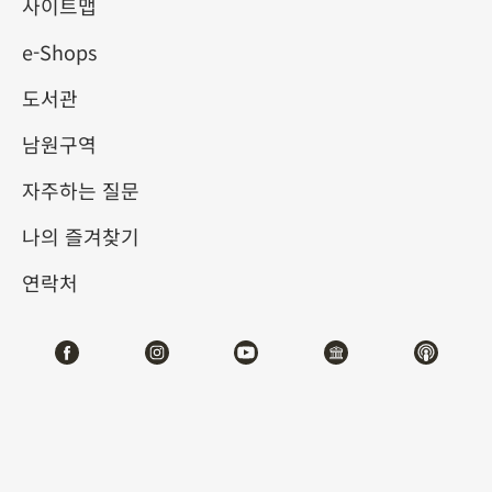
살펴보는 신체의 신비
사이트맵
e-Shops
2025-06-13
2025-08-31
도서관
제1전시관
104
남원구역
자주하는 질문
테마사이트 관람
나의 즐겨찾기
#도서문헌
연락처
전시소개
우리는 신체를 가지고 있지만, 그것은 우리에게 익숙하