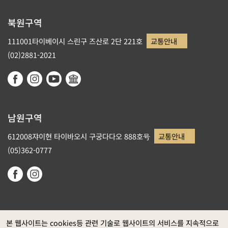
북원구역
111001타이베이시 스린구 즈산로 2단 221호
교통안내
(02)2881-2021
남원구역
612008쟈이현 타이바오시 구궁다다오 888호号
교통안내
(05)362-0777
본 웹사이트는 cookies등 관련 기술로 웹사이트의 서비스를 지속적으로