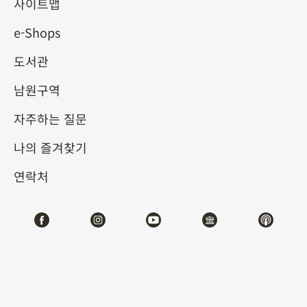
제의 선물
사이트맵
e-Shops
2025-03-22
2025-06-08
도서관
제1전시관
103
남원구역
자주하는 질문
테마사이트 관람
나의 즐겨찾기
#도서문헌
연락처
전시소개
옛날 황제로부터 받은 선물은 종종 신하들에게 일종의