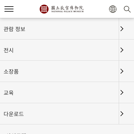
관람 정보
전시
소장품
교육
홈
전시
전시회고
다운로드
하사와 예물: 청대 문헌 속 황