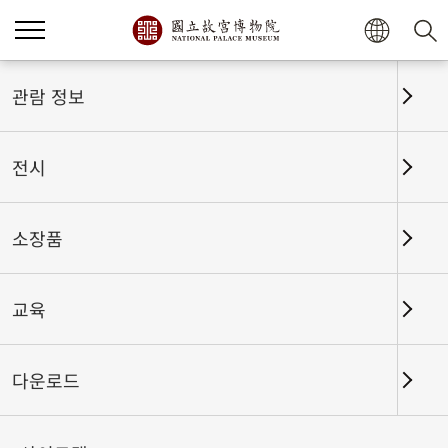
관람 정보
전시
소장품
교육
홈
전시
전시회고
다운로드
하사와 예물: 청대 문헌 속 황