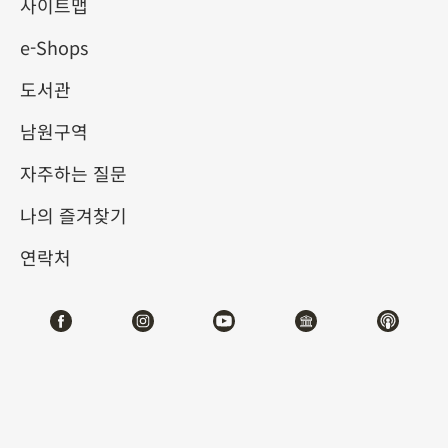
제의 선물
사이트맵
e-Shops
2025-03-22
2025-06-08
도서관
제1전시관
103
남원구역
자주하는 질문
테마사이트 관람
나의 즐겨찾기
#도서문헌
연락처
전시소개
옛날 황제로부터 받은 선물은 종종 신하들에게 일종의