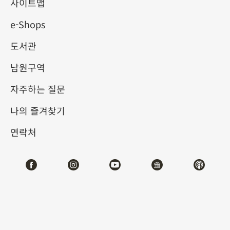
제의 선물
사이트맵
e-Shops
2025-03-22
2025-06-08
도서관
제1전시관
103
남원구역
자주하는 질문
테마사이트 관람
나의 즐겨찾기
#도서문헌
연락처
전시소개
옛날 황제로부터 받은 선물은 종종 신하들에게 일종의