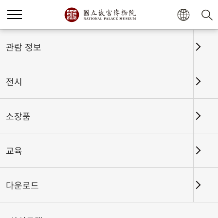
관람 정보
전시
소장품
교육
홈
전시
전시회고
다운로드
하사와 예물: 청대 문헌 속 황