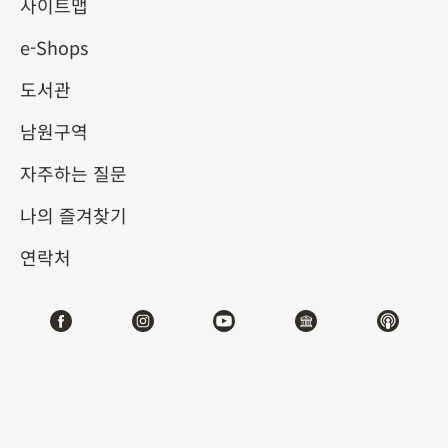
제의 선물
사이트맵
e-Shops
2025-03-22
2025-06-08
도서관
제1전시관
103
남원구역
자주하는 질문
테마사이트 관람
나의 즐겨찾기
#도서문헌
연락처
전시소개
옛날 황제로부터 받은 선물은 종종 신하들에게 일종의