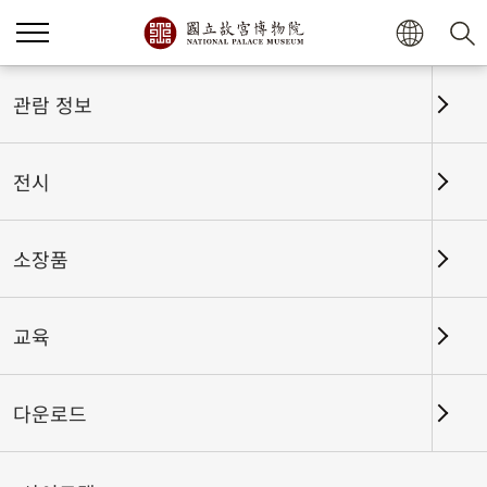
관람 정보
전시
소장품
교육
홈
전시
전시회고
다운로드
하사와 예물: 청대 문헌 속 황