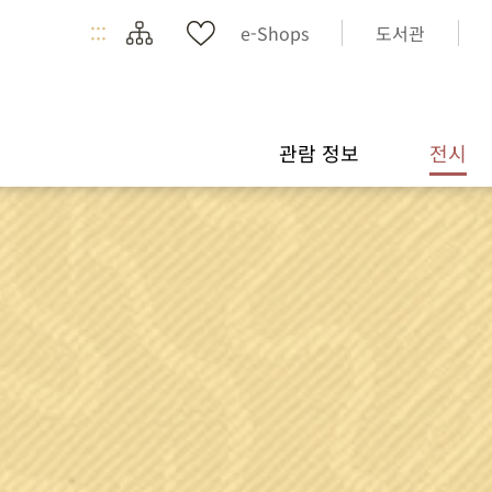
:::
e-Shops
도서관
관람 정보
전시