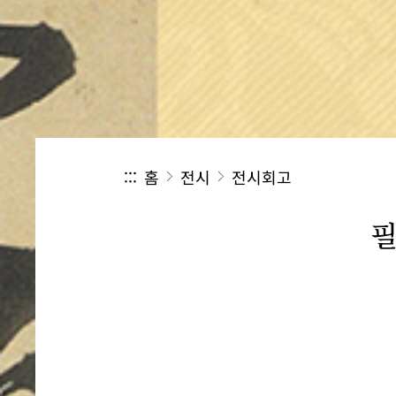
:::
홈
전시
전시회고
필