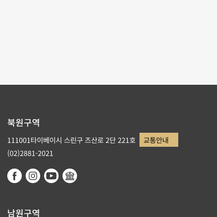
테마사이트 관람
리스트로 돌아가기
북원구역
111001타이베이시 스린구 즈산로 2단 221호
교통안내
(02)2881-2021
남원구역