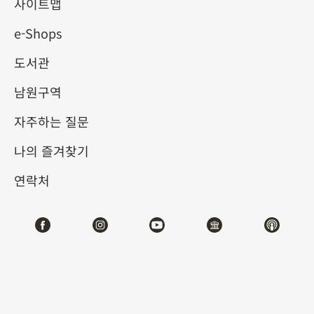
에 귀 기울이다
사이트맵
e-Shops
2025-04-19
2025-06-22
도서관
제1전시관
202,212
남원구역
자주하는 질문
테마사이트 관람
나의 즐겨찾기
#회화
연락처
전시소개
북송의 소식(蘇軾, 1037-1101) 등은 회화와 시문학의