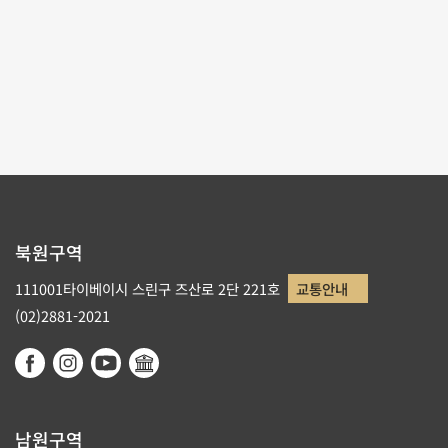
테마사이트 관람
리스트로 돌아가기
북원구역
111001타이베이시 스린구 즈산로 2단 221호
교통안내
(02)2881-2021
남원구역