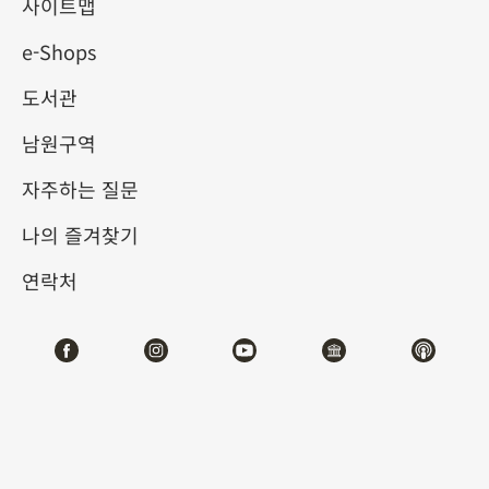
에 귀 기울이다
사이트맵
e-Shops
2025-04-19
2025-06-22
도서관
제1전시관
202,212
남원구역
자주하는 질문
테마사이트 관람
나의 즐겨찾기
#회화
연락처
전시소개
북송의 소식(蘇軾, 1037-1101) 등은 회화와 시문학의