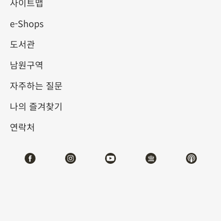
에 귀 기울이다
사이트맵
e-Shops
2025-04-19
2025-06-22
도서관
제1전시관
202,212
남원구역
자주하는 질문
테마사이트 관람
나의 즐겨찾기
#회화
연락처
전시소개
북송의 소식(蘇軾, 1037-1101) 등은 회화와 시문학의