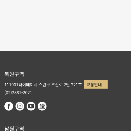
테마사이트 관람
리스트로 돌아가기
북원구역
111001타이베이시 스린구 즈산로 2단 221호
교통안내
(02)2881-2021
남원구역