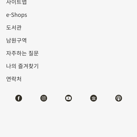
에 귀 기울이다
사이트맵
e-Shops
2025-04-19
2025-06-22
도서관
제1전시관
202,212
남원구역
자주하는 질문
테마사이트 관람
나의 즐겨찾기
#회화
연락처
전시소개
북송의 소식(蘇軾, 1037-1101) 등은 회화와 시문학의