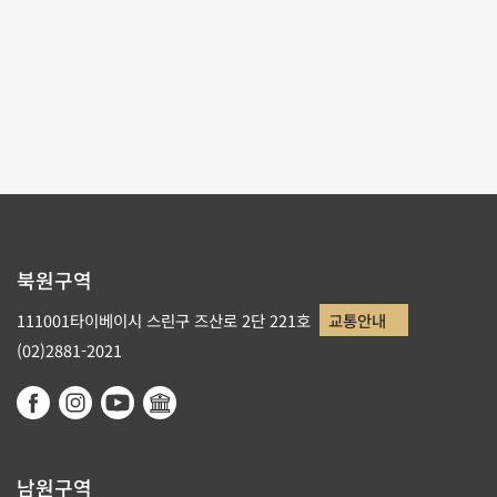
테마사이트 관람
리스트로 돌아가기
북원구역
111001타이베이시 스린구 즈산로 2단 221호
교통안내
(02)2881-2021
남원구역