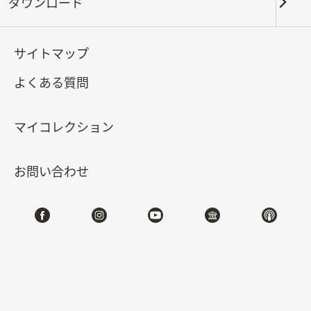
ダウンロード
2025-04-19
2025-06-22
北部院区 第一展覧館
208
サイトマップ
よくある質問
特設サイト
マイコレクション
#絵画
お問い合わせ
展示概要
国立故宮博物院 が所蔵する文物は『文化資産保存
法』に基づき、「国宝」と「重要古物」、「一般古
物」の3種類に分類されています。国宝も本院で開