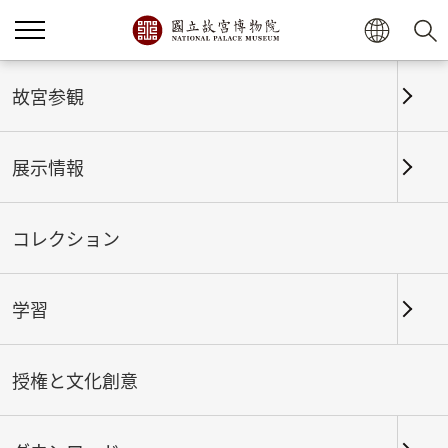
故宮参観
展示情報
コレクション
学習
ホーム
展示情報
これまでの展覧
授権と文化創意
國宝鑑賞 2025-II