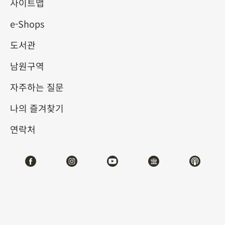
국 메트로폴리탄 미술관 명작
사이트맵
e-Shops
전 로버트 레먼 컬렉션
도서관
2025-06-14
2025-10-12
남원구역
제2전시관
자주하는 질문
나의 즐겨찾기
연락처
#회화
전시소개