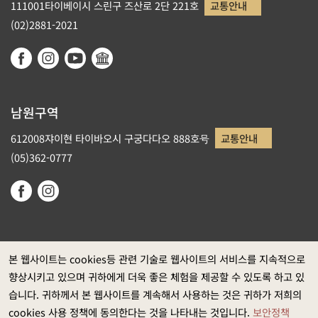
111001타이베이시 스린구 즈산로 2단 221호
교통안내
(02)2881-2021
남원구역
612008쟈이현 타이바오시 구궁다다오 888호号
교통안내
(05)362-0777
본 웹사이트는 cookies등 관련 기술로 웹사이트의 서비스를 지속적으로
향상시키고 있으며 귀하에게 더욱 좋은 체험을 제공할 수 있도록 하고 있
정부 웹사이트 자료개방 선포
습니다. 귀하께서 본 웹사이트를 계속해서 사용하는 것은 귀하가 저희의
개인정보보호
cookies 사용 정책에 동의한다는 것을 나타내는 것입니다.
보안정책