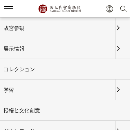
故宮参観
展示情報
コレクション
学習
ホーム
展示情報
これまでの展覧
授権と文化創意
囲碁にまつわる物語─中国古