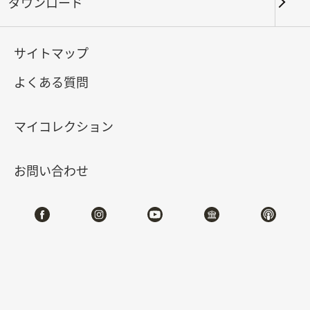
代の囲碁文化
ダウンロード
2025-07-12
2025-09-28
サイトマップ
よくある質問
北部院区 第一展覧館
202,208,210,212
マイコレクション
特設サイト
お問い合わせ
#絵画
#器物
展示概要
碁盤は小さなものですが、尽きることのない人生の