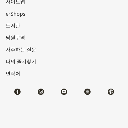
기-고대 바둑 문화 전시
사이트맵
e-Shops
2025-07-12
2025-09-28
도서관
제1전시관
202,208,210,212
남원구역
자주하는 질문
테마사이트 관람
나의 즐겨찾기
#회화
#기물
연락처
전시소개
바둑판은 작지만, 그 네모난 한 치 크기의 공간 안에는