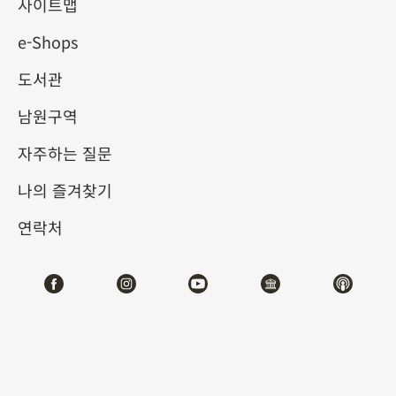
기-고대 바둑 문화 전시
사이트맵
e-Shops
2025-07-12
2025-09-28
도서관
제1전시관
202,208,210,212
남원구역
자주하는 질문
테마사이트 관람
나의 즐겨찾기
#회화
#기물
연락처
전시소개
바둑판은 작지만, 그 네모난 한 치 크기의 공간 안에는