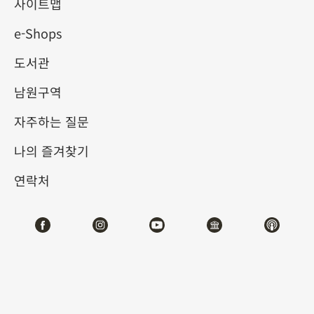
3.0 디지털 전시
사이트맵
e-Shops
2025-05-27
2025-08-31
도서관
제1전시관
105,107
남원구역
자주하는 질문
테마사이트 관람
나의 즐겨찾기
#디지털뉴미디어
연락처
전시소개
사람들은 신화 이야기를 통해 천지 만물의 존재와 운행