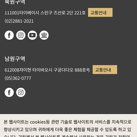
북원구역
111001타이베이시 스린구 즈산로 2단 221호
교통안내
(02)2881-2021
남원구역
612008쟈이현 타이바오시 구궁다다오 888호号
교통안내
(05)362-0777
본 웹사이트는 cookies등 관련 기술로 웹사이트의 서비스를 지속적으로
향상시키고 있으며 귀하에게 더욱 좋은 체험을 제공할 수 있도록 하고 있
정부 웹사이트 자료개방 선포
습니다. 귀하께서 본 웹사이트를 계속해서 사용하는 것은 귀하가 저희의