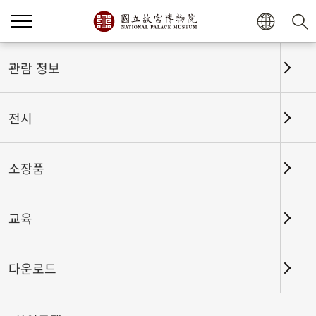
관람 정보
전시
소장품
교육
홈
전시
전시회고
다운로드
신들의 강림 — 몰입형 고궁