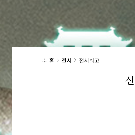
:::
홈
전시
전시회고
신