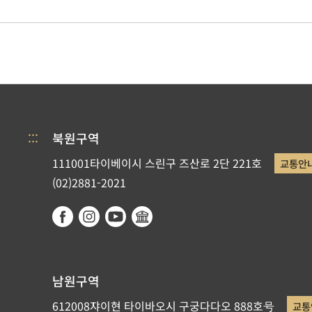
:::
북원구역
111001타이베이시 스린구 즈산로 2단 221호
교통안
(02)2881-2021
남원구역
612008쟈이현 타이바오시 구궁다다오 888호号
교통