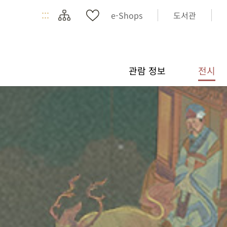
:::
e-Shops
도서관
관람 정보
전시