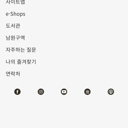
3.0 디지털 전시
사이트맵
e-Shops
2025-05-27
2025-08-31
도서관
제1전시관
105,107
남원구역
자주하는 질문
테마사이트 관람
나의 즐겨찾기
#디지털뉴미디어
연락처
전시소개
사람들은 신화 이야기를 통해 천지 만물의 존재와 운행