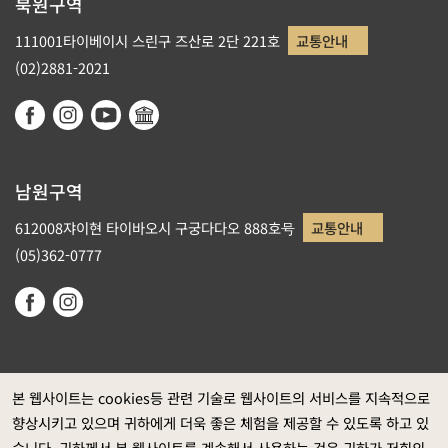
북원구역
111001타이베이시 스린구 즈산로 2단 221호
교통안내
(02)2881-2021
남원구역
612008쟈이현 타이바오시 구궁다다오 888호号
교통안내
(05)362-0777
본 웹사이트는 cookies등 관련 기술로 웹사이트의 서비스를 지속적으로
향상시키고 있으며 귀하에게 더욱 좋은 체험을 제공할 수 있도록 하고 있
정부 웹사이트 자료개방 선포
습니다. 귀하께서 본 웹사이트를 계속해서 사용하는 것은 귀하가 저희의