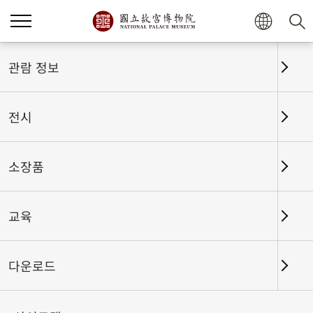
관람 정보
전시
소장품
교육
홈
전시
전시회고
다운로드
신들의 강림 — 몰입형 고궁