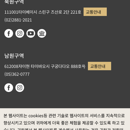
북원구역
111001타이베이시 스린구 즈산로 2단 221호
교통안내
(02)2881-2021
남원구역
612008쟈이현 타이바오시 구궁다다오 888호号
교통안내
(05)362-0777
본 웹사이트는 cookies등 관련 기술로 웹사이트의 서비스를 지속적으로
향상시키고 있으며 귀하에게 더욱 좋은 체험을 제공할 수 있도록 하고 있
정부 웹사이트 자료개방 선포
습니다. 귀하께서 본 웹사이트를 계속해서 사용하는 것은 귀하가 저희의