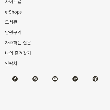
3.0 디지털 전시
사이트맵
e-Shops
2025-05-27
2025-08-31
도서관
제1전시관
105,107
남원구역
자주하는 질문
테마사이트 관람
나의 즐겨찾기
#디지털뉴미디어
연락처
전시소개
사람들은 신화 이야기를 통해 천지 만물의 존재와 운행