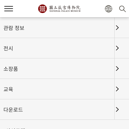
관람 정보
전시
소장품
교육
홈
전시
전시회고
다운로드
신들의 강림 — 몰입형 고궁