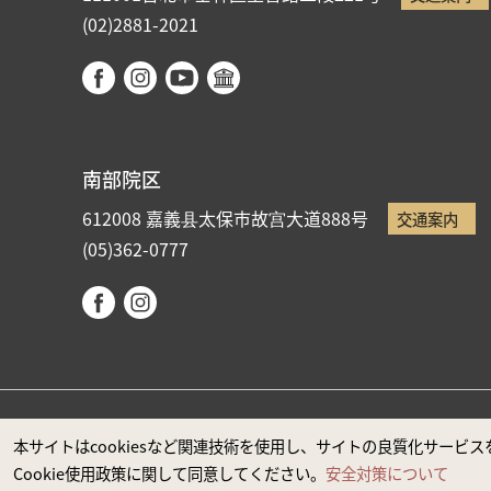
(02)2881-2021
南部院区
612008 嘉義县太保市故宫大道888号
交通案内
(05)362-0777
国立故宮博物院著作権所有 本サイトはMicrosoft Edge
本サイトはcookiesなど関連技術を使用し、サイトの良質化サー
Cookie使用政策に関して同意してください。
安全対策について
政府ウエブサイト資料公開公告
プライバシーに関する