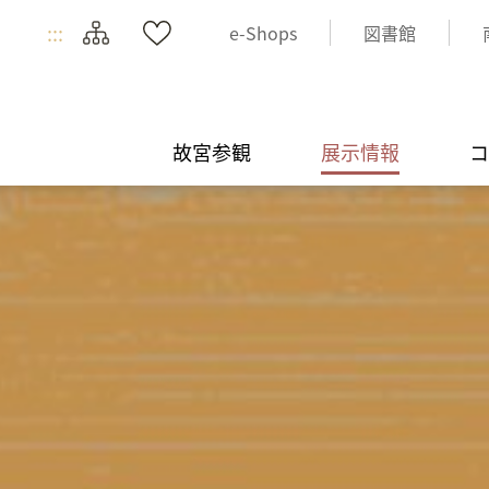
:::
e-Shops
図書館
故宮参観
展示情報
コ