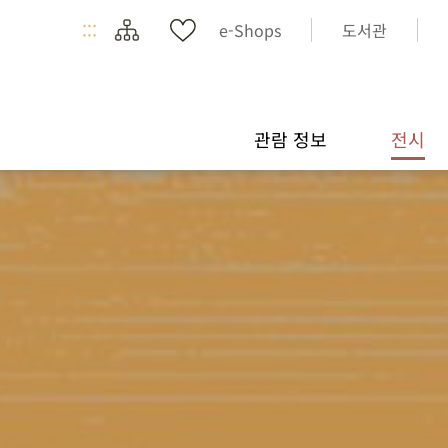
:::
e-Shops
도서관
관람 정보
전시