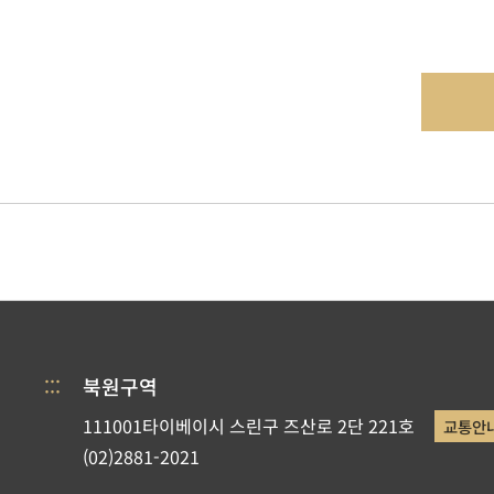
:::
북원구역
111001타이베이시 스린구 즈산로 2단 221호
교통안
(02)2881-2021