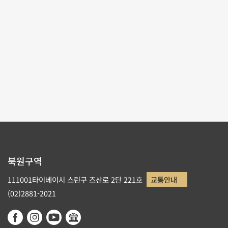
테마사이트 관람
리스트로 돌아가기
북원구역
111001타이베이시 스린구 즈산로 2단 221호
교통안내
(02)2881-2021