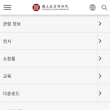
관람 정보
전시
소장품
교육
홈
전시
전시회고
다운로드
궁중 음악이 울려 퍼지다: 문