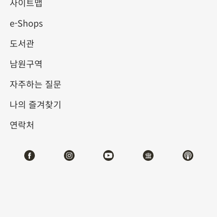
헌 속의 궁중 음악
사이트맵
e-Shops
2025-06-21
2025-09-07
도서관
제1전시관
103
남원구역
자주하는 질문
테마사이트 관람
나의 즐겨찾기
#도서문헌
연락처
전시소개
중국 고대에서는 주공이 ‘예를 제정하고 음악을 만든’