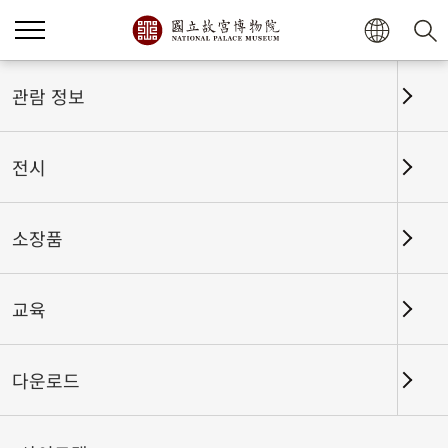
관람 정보
전시
소장품
교육
홈
전시
전시회고
다운로드
궁중 음악이 울려 퍼지다: 문