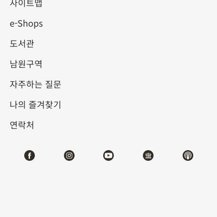
헌 속의 궁중 음악
사이트맵
e-Shops
2025-06-21
2025-09-07
도서관
제1전시관
103
남원구역
자주하는 질문
테마사이트 관람
나의 즐겨찾기
#도서문헌
연락처
전시소개
중국 고대에서는 주공이 ‘예를 제정하고 음악을 만든’