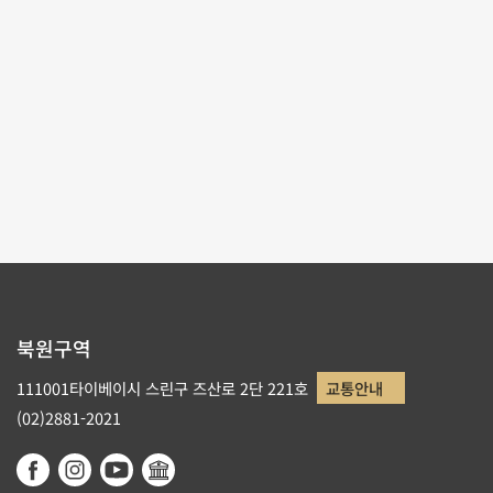
테마사이트 관람
리스트로 돌아가기
북원구역
111001타이베이시 스린구 즈산로 2단 221호
교통안내
(02)2881-2021