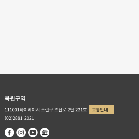
테마사이트 관람
리스트로 돌아가기
북원구역
111001타이베이시 스린구 즈산로 2단 221호
교통안내
(02)2881-2021