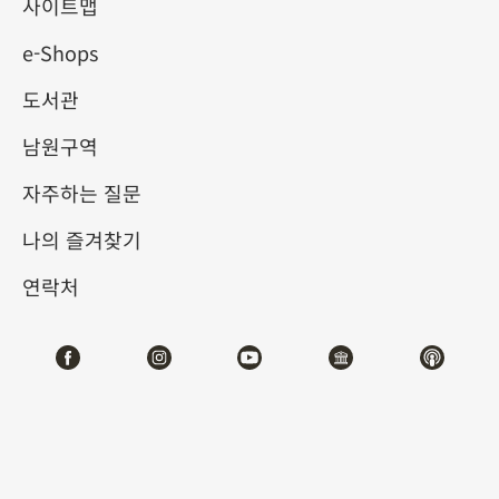
헌 속의 궁중 음악
사이트맵
e-Shops
2025-06-21
2025-09-07
도서관
제1전시관
103
남원구역
자주하는 질문
테마사이트 관람
나의 즐겨찾기
#도서문헌
연락처
전시소개
중국 고대에서는 주공이 ‘예를 제정하고 음악을 만든’