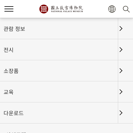
관람 정보
전시
소장품
교육
홈
전시
전시회고
다운로드
궁중 음악이 울려 퍼지다: 문