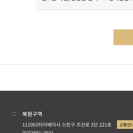
:::
북원구역
111001타이베이시 스린구 즈산로 2단 221호
교통안
(02)2881-2021