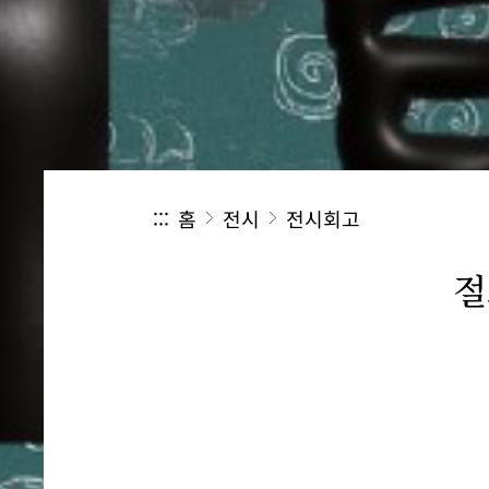
:::
홈
전시
전시회고
절