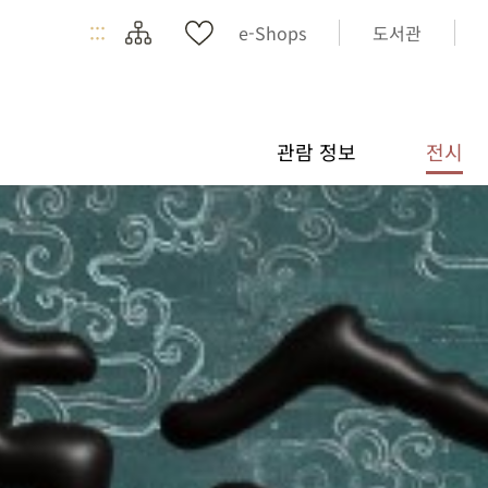
:::
e-Shops
도서관
관람 정보
전시