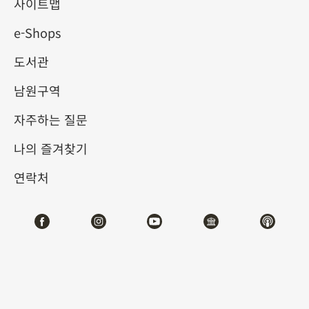
고궁박물원 소장 대련 명작선
사이트맵
e-Shops
2025-07-05
2025-09-30
도서관
제1전시관
204,206
남원구역
자주하는 질문
테마사이트 관람
나의 즐겨찾기
#서예
연락처
전시소개
전해지는 바에 따르면, 대련(對聯)은 오대(五代) 시기