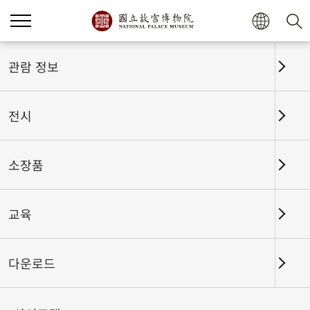
관람 정보
전시
소장품
교육
홈
전시
전시회고
다운로드
절묘한 대련, 훌륭한 글씨 –