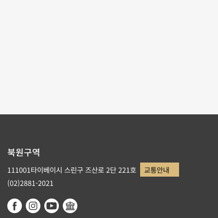
테마사이트 관람
리스트로 돌아가기
북원구역
111001타이베이시 스린구 즈산로 2단 221호
교통안내
(02)2881-2021