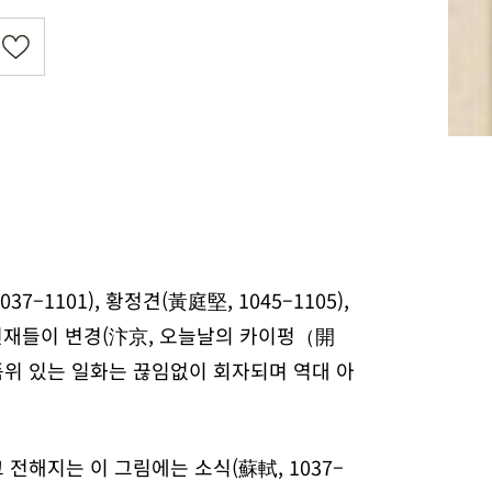
101), 황정견(黃庭堅, 1045–1105),
예술의 천재들이 변경(汴京, 오늘날의 카이펑（開
품위 있는 일화는 끊임없이 회자되며 역대 아
 전해지는 이 그림에는 소식(蘇軾, 1037–