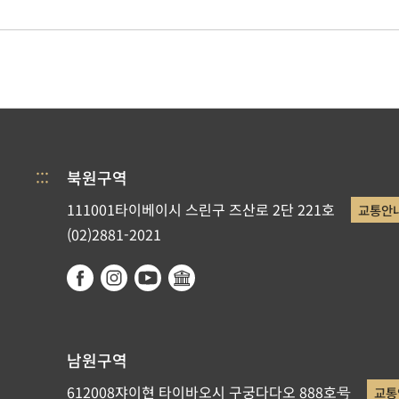
:::
북원구역
111001타이베이시 스린구 즈산로 2단 221호
교통안
(02)2881-2021
남원구역
612008쟈이현 타이바오시 구궁다다오 888호号
교통