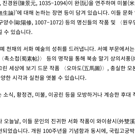
진경원(陳景元, 1035–1094)이 완(阮)을 연주하며 미불(米芾
론(無生論)’에 대해 논하는 장면 등이 담겨 있습니다. 이들 문
), 구양수(歐陽修, 1007–1072) 등의 명신들의 작품 및 
 수 있습니다.
 문예 천재의 서화 예술의 성취를 드러냅니다. 서예 부문에서
촉소첩(蜀素帖)〉 등의 명작을 통해 북송 말기 상의서풍(
그린 세상에 보기 드문 작품 〈오마도(五馬圖)〉, 충실한 
양한 시각과 실천을 엿볼 수 있습니다.
는 소식, 황정견, 미불, 이공린 등을 모방하거나 계승한 후대
나 오늘날, 이들 문인의 진귀한 서화 작품이 와이솽시(外雙
현되었습니다. 개원 100주년을 기념함과 동시에, 국립고궁