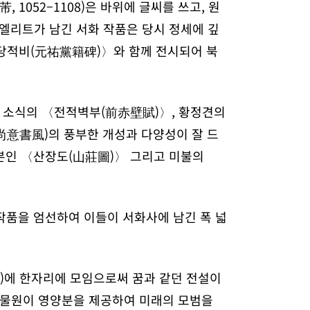
, 1052–1108)은 바위에 글씨를 쓰고, 원
화 엘리트가 남긴 서화 작품은 당시 정세에 깊
〈원우당적비(元祐黨籍碑)〉와 함께 전시되어 북
는 소식의 〈전적벽부(前赤壁賦)〉, 황정견의
尚意書風)의 풍부한 개성과 다양성이 잘 드
모본인 〈산장도(山莊圖)〉 그리고 미불의
 작품을 엄선하여 이들이 서화사에 남긴 폭 넓
溪)에 한자리에 모임으로써 꿈과 같던 전설이
박물원이 영양분을 제공하여 미래의 모범을