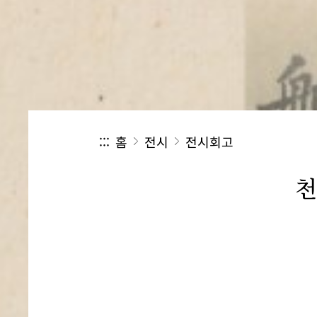
:::
홈
전시
전시회고
천