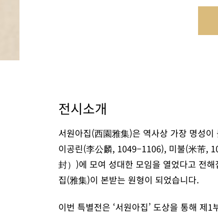
전시소개
서원아집(西園雅集)은 역사상 가장 명성이 높은,
이공린(李公麟, 1049–1106), 미불(米芾,
封）)에 모여 성대한 모임을 열었다고 전해
집(雅集)이 본받는 원형이 되었습니다.
이번 특별전은 ‘서원아집’ 도상을 통해 제1부