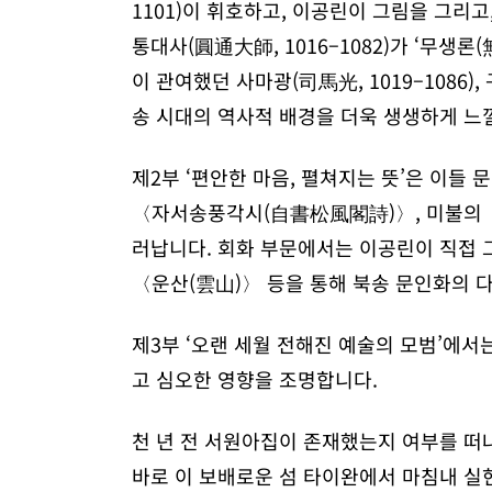
1101)이 휘호하고, 이공린이 그림을 그리고, 
통대사(圓通大師, 1016–1082)가 ‘무생
이 관여했던 사마광(司馬光, 1019–1086
송 시대의 역사적 배경을 더욱 생생하게 느낄
제2부 ‘편안한 마음, 펼쳐지는 뜻’은 이들
〈자서송풍각시(自書松風閣詩)〉, 미불의 〈
러납니다. 회화 부문에서는 이공린이 직접 
〈운산(雲山)〉 등을 통해 북송 문인화의 다
제3부 ‘오랜 세월 전해진 예술의 모범’에서
고 심오한 영향을 조명합니다.
천 년 전 서원아집이 존재했는지 여부를 떠
바로 이 보배로운 섬 타이완에서 마침내 실